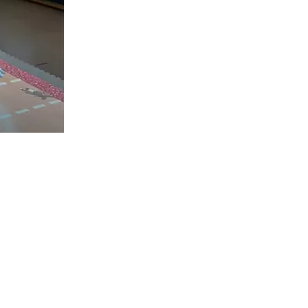
ети выполняют:
епления связок и мышц, формированию правильного свода стопы
льной осанки,
? Детей не нужно заставлять заниматься. Они занимаются с удо
я.
пакета игр.