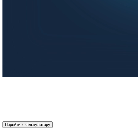
Интерактивный комплекс «Оздоровительная физкультура» — ин
потолке и создает интерактивное изображение на полу, что де
В комплекте — мягкое сборное покрытие белого цвета для без
помогая в профилактике нарушений осанки, развитии двигател
от 450 000 руб.
Перейти к калькулятору
Оздоровительная физкультура на инте