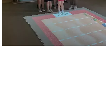
С интерактивным комплексом Оздоровительная физкультура д
упражнения от плоскостопия, которые способствуют укр
упражнения для укрепления спины, формирования прави
игры для расслабления и восстановления
В чём особенность интерактивной оздоровительной физкультуры
интерактивный комплекс показывает как выполнять упражнени
Выберите программное обеспечение1
Должно быть выбрано не менее одного основного 