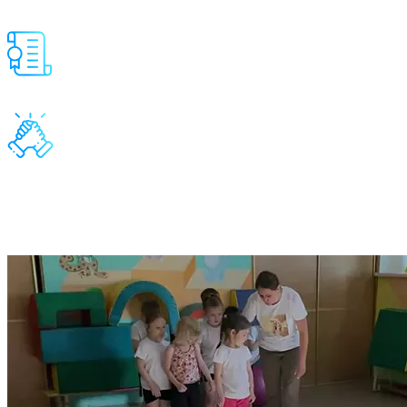
Продукт имеет сертификат качества, соответствует ФГОС и С
Создан для использования в детских садах, школах, детских р
Подходит для индивидуальных и групповых занятий
Дети обучаются действовать коллективно
Посмотреть видео занятия на интерак