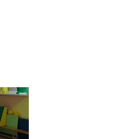
анПиН
азвивающих центрах
тивном физкультурном комплексе