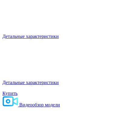
Мобильный интерактивный пол Светлячок
Оптима
Не требует монтажа и настройки. Удобно перемещать.
530000 руб
Детальные характеристики
Мобильный интерактивный пол Светлячок
Бюджет
Упрощённая модель проектора. Все функции и игры
доступны в полном объёме
380000 руб
Детальные характеристики
Цена:
575000 руб
Купить
Видеообзор модели
Выбранный блок игр
Развивающие игры Чудознайка
30000 руб