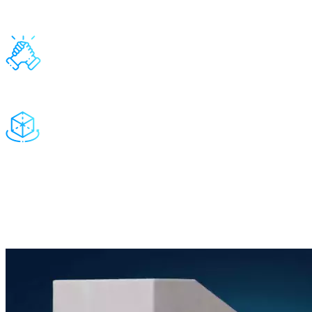
и СанПиН
Создан для использования в детских садах, школах, детских
развивающих центрах
Можно проводить индивидуальные и групповые занятия
Воспитывает привычку сообща играть, заниматься, помогать
друг другу
Изменяет пространство!
Проектор повышенной мощности создает четкое и яркое
изображение. Размер проекции на полу от 1.3×1.7 м
Посмотрите видео, как работает
мобильный интерактивный пол