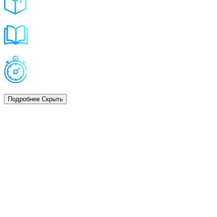
Вы получаете оборудование
и распаковываете его
Обязательно изучите
инструкцию в комплекте
Легкий монтаж
за 30 минут!
Подробнее
Скрыть
Монтаж оборудования не требуется, все что необходимо:
разместить интерактивный пол тумбу в удобном для
использования месте и разложить мягкое напольное покрытие
белого цвета перед оборудованием. Покрытие входит в
комплект.
Комплекс мобильный интерактивный пол «Светлячок»
настроен и полностью готов к работе. Дополнительная
настройка не требуется.
При перемещении тумбы из класса в класс настройки не
сбиваются. Можно передвинуть и продолжить работу!