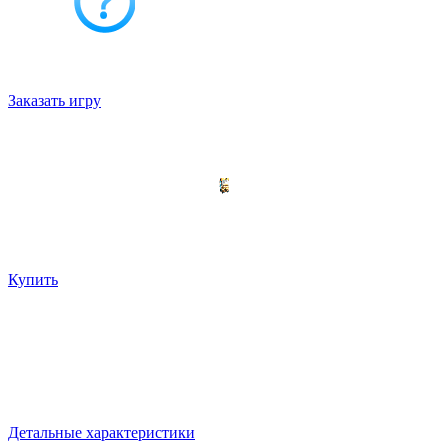
Выбрать
Выбрать оборудование
Нужна игра под ваши задачи?
Сделаем под вас!
Заказать игру
Выберите модель по характеристикам
Ваш выбор
Мобильный интерактивный пол Светлячок Декор
Игры:
Развивающие игры Чудознайка
Цена:
575000 руб
Купить
Мобильный интерактивный пол Светлячок
Декор
Модель оклеена изображением жука Светлячка. Прекрасно
подходит к интерьерам детских учреждений
575000 руб
Детальные характеристики