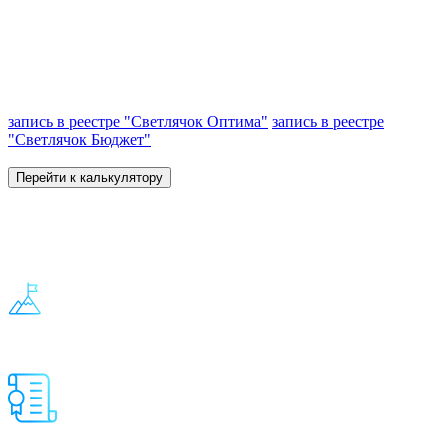
для использования в разных помещениях. Мы - производитель
интерактивного пола «Светлячок» и предлагаем разумную
цену за инновационный продукт.
запись в реестре "Светлячок Оптима"
запись в реестре
"Светлячок Бюджет"
от 380 000 руб.
Перейти к калькулятору
Мобильный умный интерактивный
пол
Обучает в движении
Интегрирует социально-коммуникативное, познавательное,
речевое, художественно-эстетическое и физическое развитие
Продукт имеет сертификат качества, соответствует ФГОС