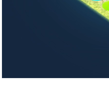
Интерактивный комплекс «Светлячок» в мобильной тумбе
это универсальное решение для детских садов и школ.
Включает компьютер, проектор, датчик и современное
программное обеспечение для увлекательного обучения и
развивающих игр.
Интерактивный пол-тумба легко перемещается, что идеально