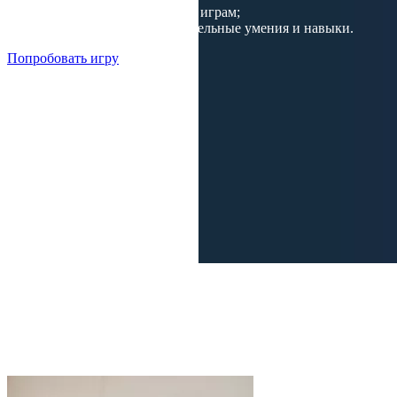
приобщать к подвижным играм;
совершенствовать двигательные умения и навыки.
Попробовать игру
Госзакупка: Интерактивный пол
тумба Светлячок для детских садов
и школ
Работаем по 223 и 44 ФЗ.
Если вы являетесь бюджетной организацией или участвуете
в конкурсе на госзакупку интерактивных систем,
то специально для вас мы предоставим Техническое задание
для конкурса, которое обычно является неотъемлемой частью
условий участия в конкурсах на госзакупку.
При этом с 1 мая 2019 года со 100 тыс. руб. до 300 тыс. руб.
увеличена сумма, на которую могут осуществить закупку у
единственного контрагента заказчики, перечисленные в п. 4
ч. 1 ст. 93 Федерального закона от 5 апреля 2013 г. № 44-ФЗ.