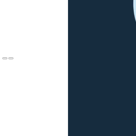
СанПиН
Подходит всем,
кто работает
с детьми
Продукт
с успехом
применяется
в различных
образовательных
сферах
Полистайте методичку