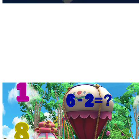
Интерактивный мобильный пол используется в детских садах,
школах, музеях, развивающих центрах.
Мы производим интерактивный пол с установленными
пакетами игр на выбор. Все игры для интерактивной
мобильной тумбы представлены на этом сайте.
Выберите программное обеспечение1
Должно быть выбрано не менее одного
основного пакета игр.