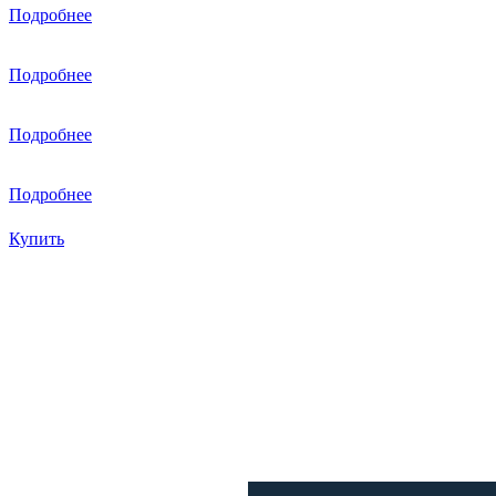
Подробнее
Развлекательные игры Активчик
30000 руб
Подробнее
Оздоровительная физкультура
30000 руб
Подробнее
Редактор интерактивных заданий «Методист»
15000 руб
Подробнее
575000 ₽
Купить
Применение мобильного
интерактивного пола
Методичка
Развивающий
интерактивный
пол.
Методическое
пособие
Оптимальная