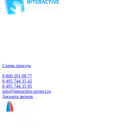
Компания-производитель
интерактивного оборудования
и программного обеспечения
для образовательных учреждений
с 2007 года
ООО "Интерактивная проекция"
ИНН 5018156199
Москва, Наукоград Королев, ул. Калинина, д. 6 Б
Деловой центр «Сигма»
Схема проезда
Время работы:
Пн-Пт 10:00 — 18:00
Сб-Вс Выходной
8 800 201 08 77
8 495 744 35 42
8 495 744 35 95
info@interactive-project.ru
Заказать звонок