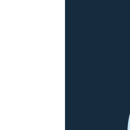
комплектация
Оборудование,
которое
вы получаете
в комплекте
С успехом
решает
образовательные
задачи
Интерактивный
пол тумба
создан для
проведения
индивидуальных
и групповых
занятий
Отвечает
требованиям
детских садов
и школ
Мобильный
интерактивный
пол Светлячок
соответствуют
ФГОС,