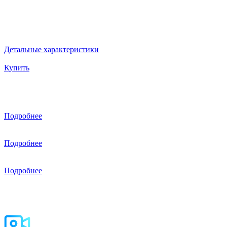
Иммерсивность
В комплекте все оборудование и ПО.
430000 руб
Детальные характеристики
Цена:
105000 руб
Купить
Выбранный блок игр
Иммерсивность
Подробнее
Интерактивные танцы
30000 руб
Подробнее
Виртуальная реальность
30000 руб
Подробнее
Доп. инвентарь:
Планшет для управления