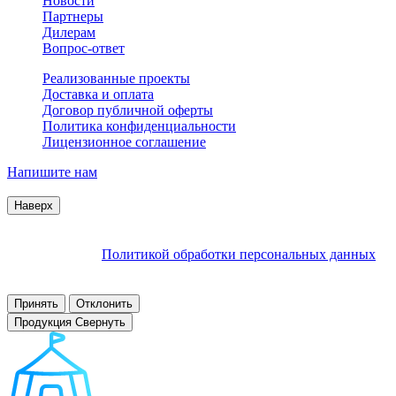
Новости
Партнеры
Дилерам
Вопрос-ответ
Реализованные проекты
Доставка и оплата
Договор публичной оферты
Политика конфиденциальности
Лицензионное соглашение
Напишите нам
© 2007–2026 Interactive Project все права защищены
Наверх
Продолжая пользоваться сайтом, Вы соглашаетесь на
обработку файлов cookie и других пользовательских данных в
соответствии с
Политикой обработки персональных данных
.
Заблокировать использование cookies сайтом можно в
настройках браузера.
Принять
Отклонить
Продукция
Свернуть