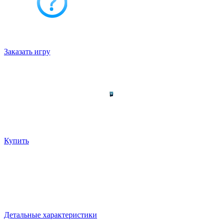
Выбрать
Выбрать оборудование
Нужна игра под ваши задачи?
Сделаем под вас!
Заказать игру
Выберите модель по характеристикам
Ваш выбор
Иммерсивность: ПО
Игры:
Иммерсивность
Цена:
105000 руб
Купить
Иммерсивность: ПО
Возможность на базе вашего компьютера, датчика и
проектора создать интерактивный аттракцион
Иммерсивность
105000 руб
Детальные характеристики