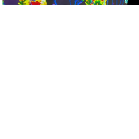
Это погружение в виртуальную (моделируемую) реальность с
помощью управления эффектом на проекции. В качестве фона
для эффекта мы предлагаем 6 тем: Матрица, Блики,
Иммерсивный космос, Вода, Бабочки, Цветы в мире
животных. Каждая идеально подходит как для танцев, так и
для релаксации. Взаимодействуйте с проекцией: взмахните
рукой, и за вами устремятся бабочки, управляйте потоками
воды, матрица принимает любые формы. Аттракцион отлично
подойдёт для создания волшебных зон в развлекательных
центрах, торговых центрах, парках и на мероприятиях.
6 игр Иммерсивности
Возможность дополнить блоками Аттракционов
"Дискотека" и "Попрыгун"
Большой размер проекции 5*3 метра
Управление играми с планшета (опционально)
Выберите программное обеспечение1
Должно быть выбрано не менее одного
основного пакета игр.