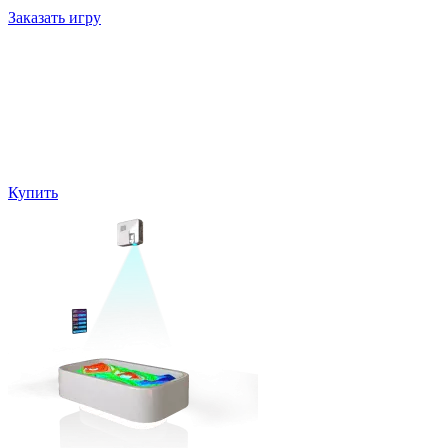
Заказать игру
Выберите модель по характеристикам
Ваш выбор
Игровая песочница с потолочным креплением
Игры:
Песочница
Цена:
650000 руб
Купить