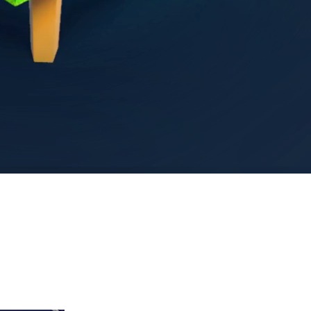
ых с нашей инновационной песочницей с дополненной реальност
ы, вулканы, моря и реки прямо в вашем развлекательном центре
 но и дарит неповторимые эмоции играющим детям и взрослым.