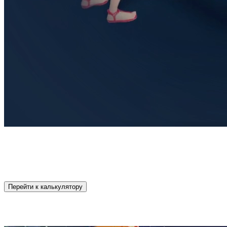
Создайте идеальное игровое пространство для детей и взросл
визуализацию и натуральный песок, позволяя моделировать гор
окружающего мира, которая не только развивает воображение,
от 395 000 руб.
Перейти к калькулятору
Видео о продукте