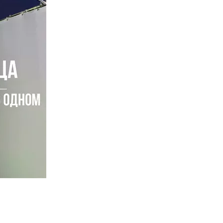
звлечений круглый год. Современный аттракцион привлекает вн
твием возвращаются к песочнице снова и снова. Установка инт
ет привлекательность вашего центра.