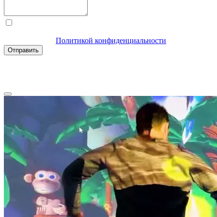
Текст обращения
Нажимая на кнопку «Отправить»,
я соглашаюсь с
Политикой конфиденциальности
Отправить
Другие наши аттракционы
Перейти ко всем аттракционам
Компания-производитель
интерактивного оборудования
и программного обеспечения
для образовательных учреждений
с 2007 года
ООО "Интерактивная проекция"
ИНН 5018156199