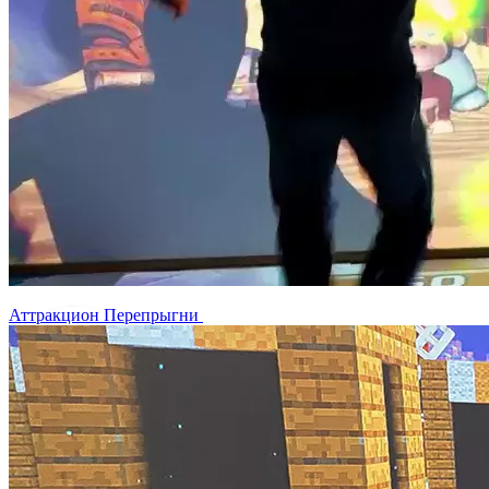
Москва, Наукоград Королев, ул. Калинина, д. 6 Б
Деловой центр «Сигма»
Схема проезда
Время работы:
Пн-Пт 10:00 — 18:00
Сб-Вс Выходной
8 800 201 08 77
8 495 744 35 42
8 495 744 35 95
info@interactive-project.ru
Заказать звонок
Аттракцион Перепрыгни
Новости
Партнеры