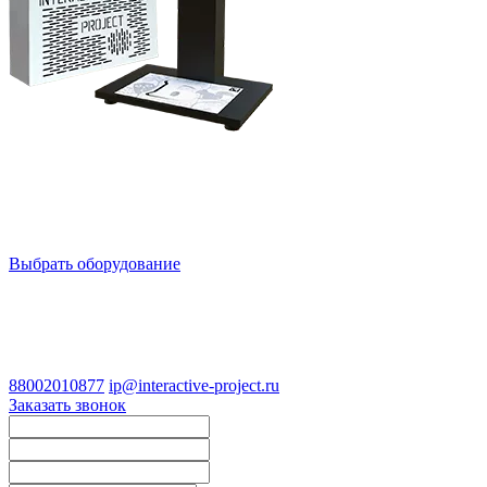
Аниматор
Аниматор
Выбрать оборудование
Давайте обсудим
ваш интерактивный парк!
88002010877
ip@interactive-project.ru
Заказать звонок
Имя
Телефон
Email