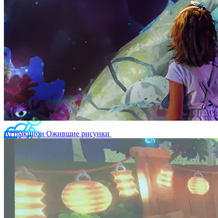
Интерактивная стена Кидалки
Интерактивная стена Спортбол
Ожившие рисунки
Аттракцион Ожившие рисунки
Интерактивная песочница Interactive Project 2 в 1
Интерактивный пол тумба Светлячок