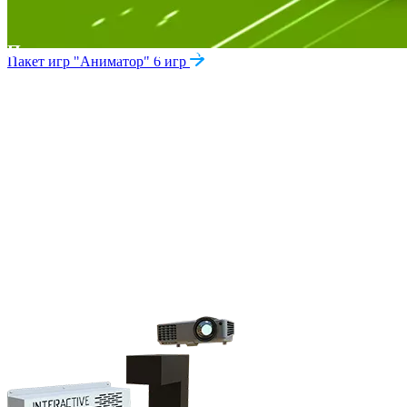
Поможем создать индивидуальные сценарии
Пакет игр "Аниматор"
6 игр
Поможем создать вам индивидуальную развлекательную
программу для детей, на основе сценариев, использующих
интерактивное оборудование и различный реквизит. Имеем
большой опыт в обучении аниматоров, создании шоу
программ и многое другое. Научим, расскажем и покажем, как
именно в вашем помещении сделать детский праздник ярче
и получить больше счастливых клиентов.
Приедем к вам лично, проведем мастер класс по обучению
массовиков затейников, используя опыт основанный
на собственной практике, мы обучим ваших аниматоров
современным фишкам с использованием технологичных
гаджетов.