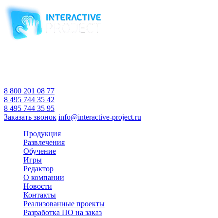
Компания-производитель
интерактивного оборудования
и программного обеспечения
для образовательных учреждений
с 2007 года
Время работы:
Пн-Пт 10:00 — 18:00
Сб-Вс Выходной
8 800 201 08 77
8 495 744 35 42
8 495 744 35 95
Заказать звонок
info@interactive-project.ru
Продукция
Развлечения
Обучение
Игры
Редактор
О компании
Новости
Контакты
Реализованные проекты
Разработка ПО на заказ