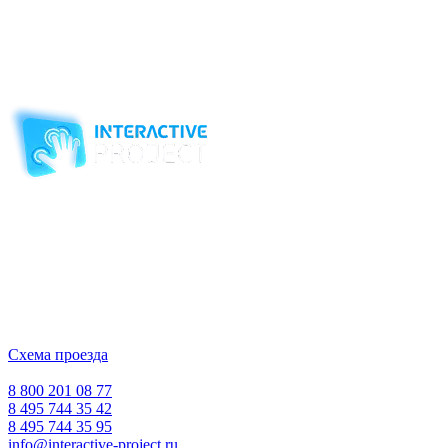
Компания-производитель
интерактивного оборудования
и программного обеспечения
для образовательных учреждений
с 2007 года
ООО "Интерактивная проекция"
ИНН 5018156199
Москва, Наукоград Королев, ул. Калинина, д. 6 Б
Деловой центр «Сигма»
Схема проезда
Время работы:
Пн-Пт 10:00 — 18:00
Сб-Вс Выходной
8 800 201 08 77
8 495 744 35 42
8 495 744 35 95
info@interactive-project.ru