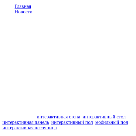
Главная
Новости
Танцевальный редактор
Танцевальный редактор
Наш уважаемый эксперт, Елена Сергеевна Шрейбер,
использует блок Танцевальный редактор нашего Редактора
интерактивных заданий «Методист» в своих занятиях и для
наполнения динамических минуток. Каждое из этих занятий
может стать неповторимым праздником для детей под
творческим руководством педагога-волшебника!
Помимо Танцевального редактора в Методисте есть блоки:
Викторины, Математика, Пазлы, Мишени, Город. Редактор
позволяет создавать свои собственные тематические игры или
использовать готовые, входящие в пакет.
Редактор можно использовать с любым интерактивным
оборудованием:
интерактивная стена
,
интерактивный стол
,
интерактивная панель
,
интерактивный пол
,
мобильный пол
,
интерактивная песочница
и даже с обычным компьютером,
а выводить изображение на экран с помощью проектора.