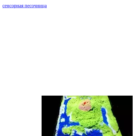
приятным метаморфозам. Новый вариант этой конструкции –
сенсорная песочница
, совместившая в себе традиционную
емкость с песком и компьютерные технологии.
Современная песочница делает игры намного увлекательнее и
занятнее за счет оригинальной подсветки ландшафта. К
игровому столу с песком присоединено устройство, имеющее
чувствительный сенсор и проектор. Работает это все
следующим образом: сенсор улавливает характер и глубину
изменений рельефа, передает информацию в компьютер, а
компьютер отправляет сигнал проектору, который
подсвечивает каждый участок согласно заложенной
программе. Но на деле это выглядит гораздо интереснее.
Только представьте: ребенок задумал выкопать небольшое
озерцо, а оно тут же осветилось мягким голубым светом.
Нужны горы – сколько угодно, они будут коричневыми или
темно-зелеными, в зависимости от высоты.
А при помощи
игрушечных
зверушек
сенсорная
песочница
создаст целую
равнину или
пастбище –