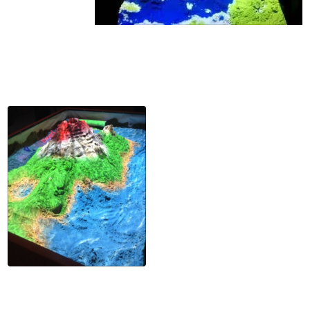
нужно просто
выровнять
участок и расставить фигурки. Понятно, что детей такие игры
заставят надолго забыть обо всем на свете. Залитое солнцем
побережье океана, извергающийся вулкан, скалистые ущелья –
все это легко можно соорудить в интерактивной песочнице и
любоваться ярким зрелищем.
Использование таких
конструкций в дошкольных
заведениях значительно
разнообразит детский досуг.
Сенсорная песочница дает
возможность заниматься группе
малышей одновременно. С ней
можно проводить
образовательные игры,
например, рассказывать детям о
географии, животном и
растительном мире, немного
поговорить о почве и
ландшафте. После лекции
полезно предложить ребятам изобразить то, о чем они узнали.
Работа в команде дисциплинирует малышей, развивает их
коммуникативные навыки, благотворно сказывается на