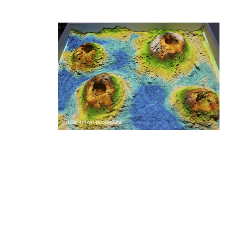
словарном запасе и тренирует речь.
Манипуляции
с песком в
сенсорной
песочнице
заметно
улучшают
тактильную
чувствительность детей. Построение различных объектов и
рисование пальцами на песке – кратчайший путь к развитию
мелкой моторики, а это очень важно для гармоничного
формирования мозговой деятельности. Также песочница учит
хорошо ориентироваться в пространстве и координировать
свои движения, что является необходимым жизненным
навыком. Моделирование ситуаций и игры по ролям, которые
обязательно возникнут в интерактивной песочнице,
положительно влияют на творческое мышление и способны
пробудить в ребенке художественную жилку. Вполне