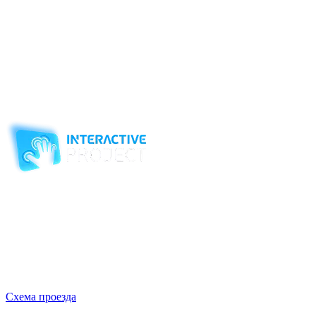
возможно, что будущий архитектор построит здесь свой
первый дом из песка.
Существует масса способов устроить развивающие и
обучающие игры в песочнице нового поколения, все зависит
только от инициативы воспитателя. В любом случае
сенсорная песочница прекрасно впишется в рекреационную
зону детского сада, и малышей будет трудно оторвать от этого
интереснейшего занятия.
Компания-производитель
интерактивного оборудования
и программного обеспечения
для образовательных учреждений
с 2007 года
ООО "Интерактивная проекция"
ИНН 5018156199
Москва, Наукоград Королев, ул. Калинина, д. 6 Б
Деловой центр «Сигма»
Схема проезда
Время работы:
Пн-Пт 10:00 — 18:00
Сб-Вс Выходной