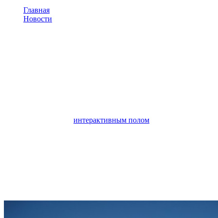
Главная
Новости
Рекламный бизнес с интерактивным полом в Удмуртии
г. Сарапул
Рекламный бизнес с
интерактивным полом в
Удмуртии г. Сарапул
Рекламный бизнес с
интерактивным полом
в Удмуртии.
В г.Сарапул, в кинотеатре КБ "Центр" установлена первая
напольная рекламная проекция. Цель размещения
интерактивной рекламы - привлечение посетителей и
продажа рекламного времени.
Разместить рекламу в КБ "Центр" можно по тел.:
8 912 018 34
13