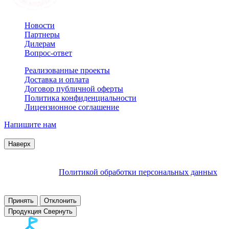
Новости
Партнеры
Дилерам
Вопрос-ответ
Реализованные проекты
Доставка и оплата
Договор публичной оферты
Политика конфиденциальности
Лицензионное соглашение
Напишите нам
© 2007–2026 Interactive Project все права защищены
Наверх
Продолжая пользоваться сайтом, Вы соглашаетесь на
обработку файлов cookie и других пользовательских данных в
соответствии с
Политикой обработки персональных данных
.
Заблокировать использование cookies сайтом можно в
настройках браузера.
Принять
Отклонить
Продукция
Свернуть