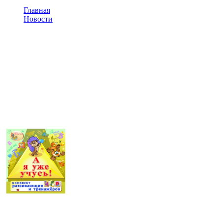
Главная
Новости
ПО для интерактивного стола
ПО для интерактивного
стола
Интерактивный стол для детей: новые
технологии для развития
Современные дети сталкиваются с
компьютерными технологиями
практически с рождения. И там, где
взрослые долго осваивают новый гаджет,
детский пытливый ум способен начать
взаимодействовать с интерактивным
устройством за очень короткое время.
Поэтому передовые образовательные
программы быстро интегрировали компьютерные технологии
в процесс обучения новым навыкам молодого поколения. Не
обошли подобные ноу-хау и дошкольные учреждения.