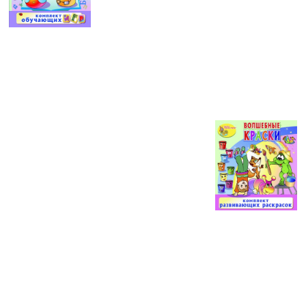
Поэтому интерактивный стол для
дошкольного учреждения можно подобрать
по размеру под любую, даже самую
большую группу. Еще одно достоинство подобных столов —
их интуитивно понятное управление:
программы для
интерактивного стола
смогут освоить самые маленькие
пользователи, а жесты, используемые для управления
мультимедиа-центром, позволят, заодно, разрабатывать
мелкую моторику.
Благодаря высокой чувствительности и
быстрой обработке графики, такой стол
сможет прослужить длительное время даже
при постоянном групповом
использовании. А если прибавить к этому
использование прочных материалов для
каркаса интерактивного стола и
закаленного сверхпрочного стекла для его
поверхности, становится понятно: безопасность работы с
нашими столами даже для самых шустрых детей обеспечена.
Обучение при помощи интерактивного
стола