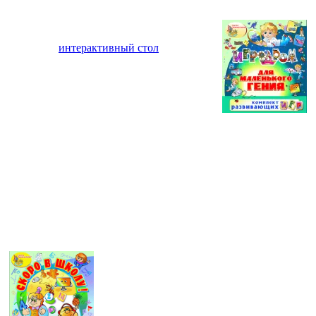
Одним из самых интересных на
сегодняшний день решений для детских
садов стал
интерактивный стол
. Так
называют интерактивную поверхность,
реагирующую на касания пользователей.
Если попытаться объяснить бытовым
языком, то это — один большой
планшетный ПК, способный одновременно
взаимодействовать с разным количеством пользователей. А
разнообразие
ПО для интерактивного стола
, которое
предлагает наша компания, позволяет использовать его в
самых разных целях — от развлекательной до обучающей, а
зачастую, еще и объединять их.
Интерактивный стол и его
достоинства
Поверхность интерактивных столов может
быть самой разной по размеру — от
небольших экранов, рассчитанных на
работу одного-двух человек до масштабных
столов, достигающих трех метров в длину.