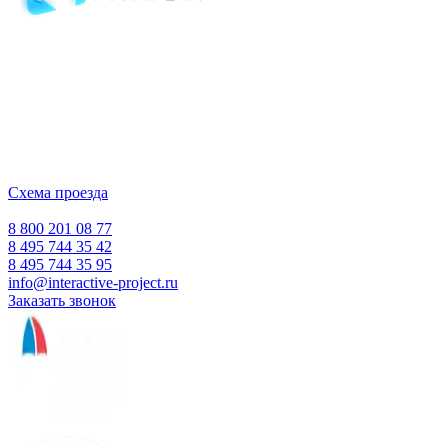
Компания-производитель
интерактивного оборудования
и программного обеспечения
для образовательных учреждений
с 2007 года
ООО "Интерактивная проекция"
ИНН 5018156199
Москва, Наукоград Королев, ул. Калинина, д. 6 Б
Деловой центр «Сигма»
Схема проезда
Время работы:
Пн-Пт 10:00 — 18:00
Сб-Вс Выходной
8 800 201 08 77
8 495 744 35 42
8 495 744 35 95
info@interactive-project.ru
Заказать звонок