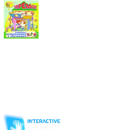
Но самое главное в таком устройстве,
разумеется,
программное обеспечение
:
интерактивный стол
создан прежде всего
для реализации развлекательных и
образовательных функций, и этому
способствует логичный и современный
подбор программных комплексов,
рассчитанных на определенный детский
возраст. Их разработкой наши специалисты занимаются
комплексно: конкретное ПО рассчитано под определенную
модель стола, и вместе с ней составляет единое органичное
устройство. В качестве обучающих программ используются
яркие и привлекательные мультимедиа-приложения,
ориентированные одновременно и на визуальное
воздействие, и на аудио воспроизведение, и на сенсорику
пальцев. За счет такого подхода достигается не только полное
погружение в интерактивный мир, но еще и происходит
одновременное развитие всех органов чувств, а подаваемая в
удобной форме информация позволит детскому мозгу
постепенно запоминать новые понятия, узнавать новые
предметы и действия, не испытывая перегрузок.