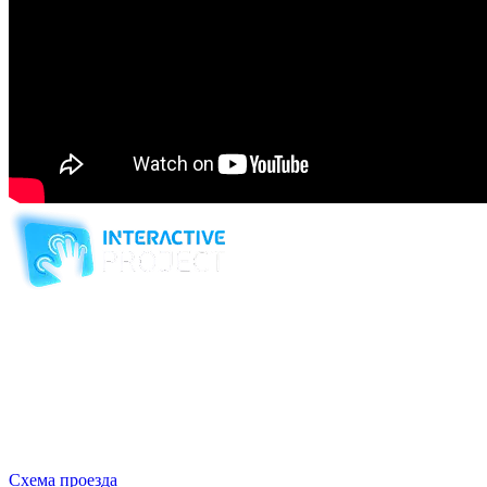
Компания-производитель
интерактивного оборудования
и программного обеспечения
для образовательных учреждений
с 2007 года
ООО "Интерактивная проекция"
ИНН 5018156199
Москва, Наукоград Королев, ул. Калинина, д. 6 Б
Деловой центр «Сигма»
Схема проезда