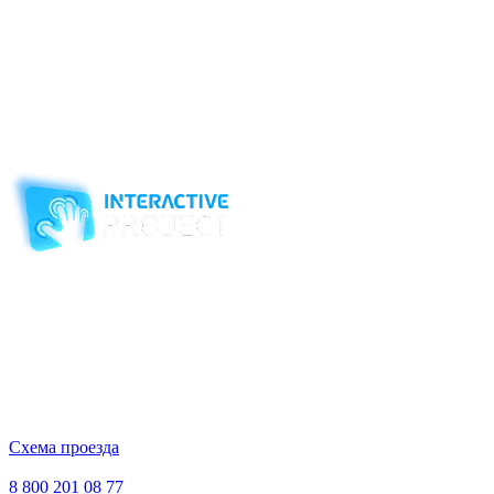
без необычных и очень интересных технических решений.
Во-первых, для начала игры необходим совершить любую
покупку в ресторане и сохранить кассовый чек. На каждом
чеке печатается уникальный код, который и необходимо
просканировать. Во-вторых, игрок, показавший лучший за
историю результат в игре, вознаграждается призом на месте:
код на получение приза моментально доставляется удобным
для игрока способом по смс или эл.почте.
Компания-производитель
интерактивного оборудования
и программного обеспечения
для образовательных учреждений
с 2007 года
ООО "Интерактивная проекция"
ИНН 5018156199
Москва, Наукоград Королев, ул. Калинина, д. 6 Б
Деловой центр «Сигма»
Схема проезда
Время работы:
Пн-Пт 10:00 — 18:00
Сб-Вс Выходной
8 800 201 08 77