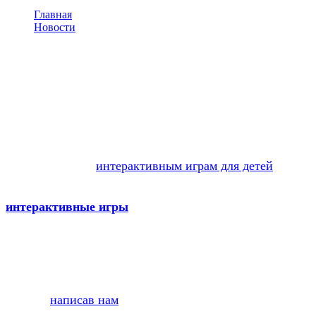
Главная
Новости
Интернактивные игры I-BABY. Новые эффекты
Интернактивные игры I-
BABY. Новые эффекты
Теперь
Интернактивные игры
I-BABY дополнены
новыми эффектами! Получите еще больше
информации по
интерактивным играм для детей
!
Азбука, футбол, музыка и многое другое - все это
интерактивные игры
!
Все подробности вы можете узнать по телефонам:
(495) 507-62-27 и (495) 504-51-92
,
а также
написав нам
.