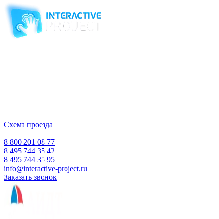
Компания-производитель
интерактивного оборудования
и программного обеспечения
для образовательных учреждений
с 2007 года
ООО "Интерактивная проекция"
ИНН 5018156199
Москва, Наукоград Королев, ул. Калинина, д. 6 Б
Деловой центр «Сигма»
Схема проезда
Время работы:
Пн-Пт 10:00 — 18:00
Сб-Вс Выходной
8 800 201 08 77
8 495 744 35 42
8 495 744 35 95
info@interactive-project.ru
Заказать звонок