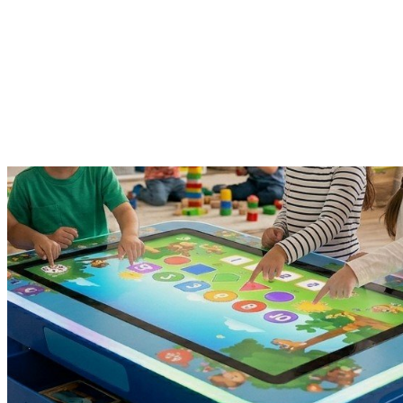
часто нужны лицензии на каждое устройство отдельно.
Помножьте на десять — и получится приличная сумма
ежегодно.
Стол — 7, планшеты — 0.
Итог: 7:0 в пользу интерактивного стола по всем параметрам,
важным для дошкольного образования. Не потому что мы его
продаём — а потому что инструмент изначально создан под
групповую образовательную работу, а планшет нет.