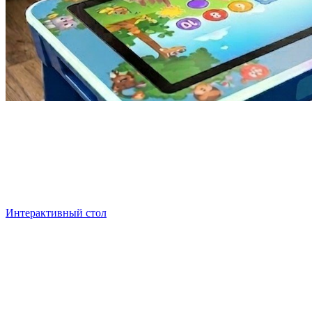
Что мы вообще сравниваем
Прежде чем разбираться, что лучше, важно зафиксировать:
интерактивный стол и планшеты — это не аналоги. Это
разные инструменты, и сравнивать их «штука к штуке»
бессмысленно.
Интерактивный стол
— это сенсорный дисплей диагональю
от 32 до 55 дюймов в устойчивом корпусе со встроенным
компьютером. Поддерживает мультитач до 20–40
одновременных касаний, рассчитан на работу группы из 4–8
детей. Цена — от 300 тысяч рублей.
Планшет — мобильное устройство 10–12 дюймов на Android
или iOS, индивидуальное, одно или несколько касаний, цена
«образовательной» модели — 15–25 тысяч за штуку.