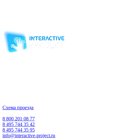
комплектацию под задачи вашего ДОУ, бюджет и количество
детей в группах. После согласования спецификации, счёта и
договора и внесения предоплаты от 30 до 50% мы приступаем
к изготовлению оборудования.
Компания-производитель
интерактивного оборудования
и программного обеспечения
для образовательных учреждений
с 2007 года
ООО "Интерактивная проекция"
ИНН 5018156199
Москва, Наукоград Королев, ул. Калинина, д. 6 Б
Деловой центр «Сигма»
Схема проезда
Время работы:
Пн-Пт 10:00 — 18:00
Сб-Вс Выходной
8 800 201 08 77
8 495 744 35 42
8 495 744 35 95
info@interactive-project.ru