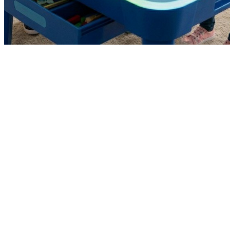
А есть ли ситуации, когда планшеты лучше?
Чтобы материал не выглядел рекламной кампанией, скажем
честно: планшеты в детском саду тоже нужны. Просто не в
той роли, в которой их часто предлагают.
Они уместны там, где речь идёт об индивидуальной работе и
работе самого педагога:
Индивидуальная коррекционная работа — логопед или
психолог один на один с ребёнком, конкретное
приложение под конкретную задачу.
Документирование результатов — фото и видео занятий,
заметки для наблюдения за развитием.
Электронное портфолио ребёнка — фиксация