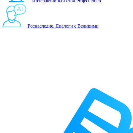
Интерактивный стол Project touch
Роснаследие. Диалоги с Великими