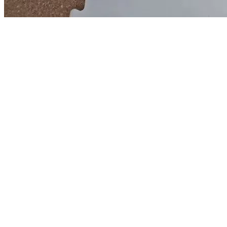
Ирина Александровна Тимофеева, директор ГБУСО МО
КЦСОИР «Шатурский», отмечает:
«Игры и задания охватывают все образовательные области
развития ребёнка и сопровождаются не только виртуально-
иллюстративным, но и музыкальным сопровождением.
Интерактивный пол в пользовании у нас два года — и это
один из самых любимых инструментов у наших
воспитанников».
Благодаря интерактивному полу реабилитационный центр на
каждом занятии в интерактивной форме решает следующие
задачи:
развитие общей и мелкой моторики;
вызывание речевых реакций у детей с ОВЗ;
создание положительного эмоционального фона;
формирование коммуникативных навыков;