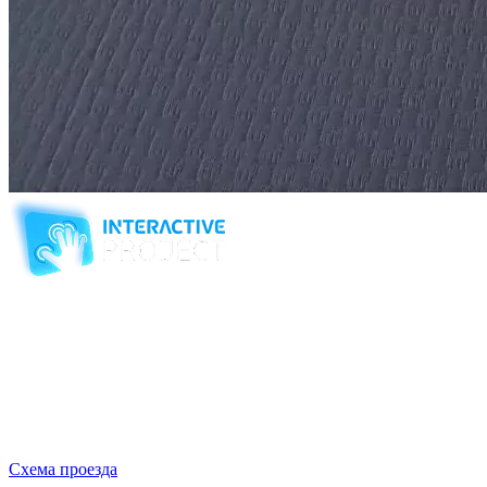
Компания-производитель
интерактивного оборудования
и программного обеспечения
для образовательных учреждений
с 2007 года
ООО "Интерактивная проекция"
ИНН 5018156199
Москва, Наукоград Королев, ул. Калинина, д. 6 Б
Деловой центр «Сигма»
Схема проезда