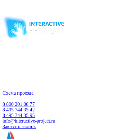
Мы с удовольствием ответим на ваши вопросы по тел 8 (495)
507 62 27 и 8 (495) 504 51 92
Компания-производитель
интерактивного оборудования
и программного обеспечения
для образовательных учреждений
с 2007 года
ООО "Интерактивная проекция"
ИНН 5018156199
Москва, Наукоград Королев, ул. Калинина, д. 6 Б
Деловой центр «Сигма»
Схема проезда
Время работы:
Пн-Пт 10:00 — 18:00
Сб-Вс Выходной
8 800 201 08 77
8 495 744 35 42
8 495 744 35 95
info@interactive-project.ru
Заказать звонок