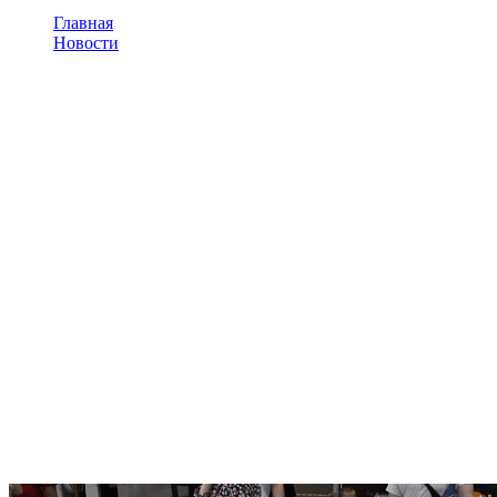
Главная
Новости
Развивающий интерактивный стол для детей на
празднике в Т.Ц. Тройка г.Тула. День защиты детей
Развивающий
интерактивный стол для
детей на празднике в Т.Ц.
Тройка г.Тула. День защиты
детей
Развивающий интерактивный стол для детей на празднике в
Т.Ц. Тройка г.Тула. В детском развлекательном центре
"Детский" прошел праздник, посвещеннный дню защиты
детей 1 Июня. Дети играли на интерактивном столе в
различные интерактивные развивающие приложения.
Праздник организован нашим парнером Intvision Group.