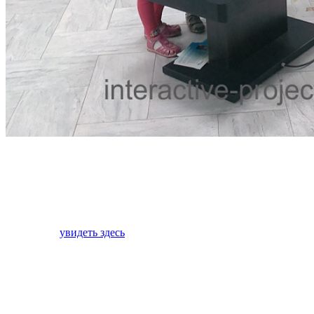
Наша компания является прямым производителем
интерактивных столов для детей. Интерактивные столы
Project Touch имеют множество развивающих приложений для
детей. Интерактивные столы идеально подходят для детских
садов, развивающих и игровых центров. Продукт
сертифицирован. Больше информации о интерактивном столе
вы можете
увидеть здесь
Мы придерживаемся низкой ценовой политики, так как все
производство находится в Россиии, комплектация стола на
75% состоит из Российский состовляющих компонентов. У
нас можно купить интерактивный стол по низкой цене.