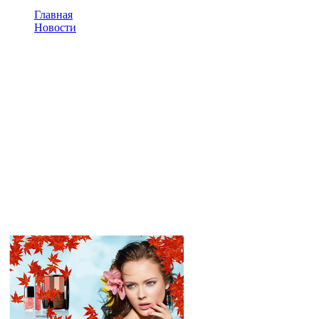
Главная
Новости
Интерактивный пол в рекламе
Интерактивный пол в
рекламе
Что собой представляет интерактивный пол? Современные
технологии позволяют проецировать разнообразные
графические изображения или видео разных форматов на
любые поверхности, в том числе и пол. Такими проекциями
человек может управлять. Представьте, вы идете по полу, а вас
под ногами цветет, например, цветочное поле. Это
технология получила название интерактивный пол.
Интерактивные
технологии — это еще
одна возможность для
рекламы чего-либо. Чем
же привлекателен
интерактивный пол в
рекламе
товаров, работ,