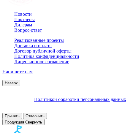
Новости
Партнеры
Дилерам
Вопрос-ответ
Реализованные проекты
Доставка и оплата
Договор публичной оферты
Политика конфиденциальности
Лицензионное соглашение
Напишите нам
© 2007–2026 Interactive Project все права защищены
Наверх
Продолжая пользоваться сайтом, Вы соглашаетесь на
обработку файлов cookie и других пользовательских данных в
соответствии с
Политикой обработки персональных данных
.
Заблокировать использование cookies сайтом можно в
настройках браузера.
Принять
Отклонить
Продукция
Свернуть