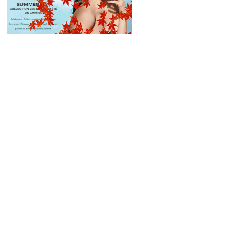
услуг или чего-либо
другого? Интеграцией
любого рекламного
сюжета в интересную
напольную игру, а этим можно добиться максимального
привлечения внимания покупателей. В процессе игры на
подсознательном уровне производит запоминание
рекламируемого объекта, компании производителя или
продавца. И когда впоследствии человеку понадобиться такой
товар, в первую очередь он вспомнит именно о том, который
увидел в этой игре.
Такие эффекты вызывают неподдельный интерес, прилив
радости и положительных эмоций у людей. Увлекаясь
процессом просмотра, зритель подсознательно усваивает
смысл рекламной информации, которая вложена в
анимационный ролик, таким образом, попадая под влияние
этого мощного рекламного инструмента. Интерактивные
технологии открывают широкие возможности для
произведения разнообразных рекламных компаний.
Мы можем создать любой интерактивный ролик для вашей
кампании по продвижению услуги, товара или чего-либо
другого, включить в него особый эффект, тем самым
воплотить в проекцию самые смелые и необычные решения