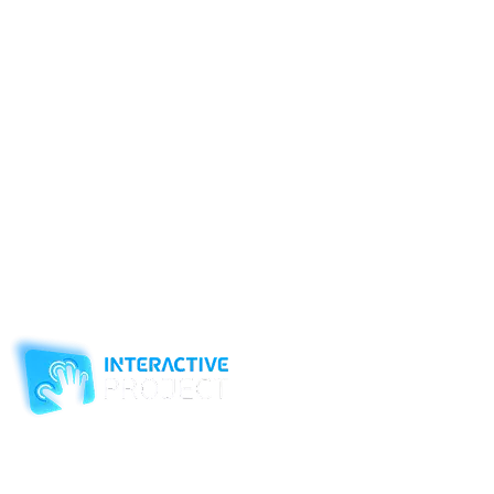
клиента. Мы без труда превратим поверхность любого пола в
интерактивное рекламное шоу, которое самым лучшим
образом представит вашу продукцию. Наличие богатого
набора эффектов, позволяет нам объединять видео, 3D-
анимацию, изображения и фотографии.
Помимо самой рекламы заказчик получает многогранный
отчет об эффективность воздействия рекламы на
потенциальных покупателей, так как наша проекционная
система производит сбор статистической информации, и
очень просто управляется с помощью стационарных или
мобильных средств связи. Интерактивный пол в рекламе
может использоваться по-разному: в качестве
самостоятельного носителя рекламы, создавать
интерактивную сеть рекламной кампании, и как инструмент
развлечения с рекламными вкладками.
Компания-производитель
интерактивного оборудования
и программного обеспечения
для образовательных учреждений
с 2007 года