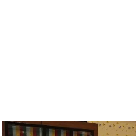
оказывает детям, оставшимся без попечения родителей,
одиноким пожилым людям, малообеспеченным семьям,
спортсменам. И открытие центра «Орленок» - это еще одно
подтверждение, что Магомеду Мухтаровичу небезразлично,
как отдыхают дербентские дети. От имени правительства
Республики Дагестан Т.Султанов вручил М.Садуллаеву
Благодарственное письмо.
Также на открытии выступили: председатель Собрания
депутатов городского округа «город Дербент» М.Рагимов,
директор комплексного центра социального обслуживания
населения Т.Шихалиева и другие. Кроме того, в подарок
юным горожанам был устроен концерт, после чего детям была
предоставлена возможность опробовать игровые автоматы и
аттракционы.
Для юных горожан в развлекательном центре предусмотрен
первый в городе эскалатор, детский трехэтажный лабиринт,
интерактивный пол, плавательный бассейн, игровая комната
для детей до 3 лет, аттракционы и многое другое. По
информации издания, в центре получили работу 52
специалиста, которые будут заниматься с детьми в две смены.