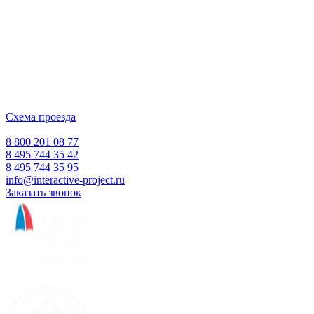
интерактивного оборудования
и программного обеспечения
для образовательных учреждений
с 2007 года
ООО "Интерактивная проекция"
ИНН 5018156199
Москва, Наукоград Королев, ул. Калинина, д. 6 Б
Деловой центр «Сигма»
Схема проезда
Время работы:
Пн-Пт 10:00 — 18:00
Сб-Вс Выходной
8 800 201 08 77
8 495 744 35 42
8 495 744 35 95
info@interactive-project.ru
Заказать звонок