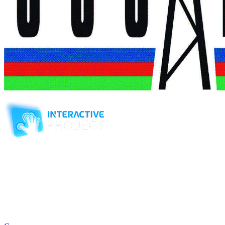
Компания-производитель
интерактивного оборудования
и программного обеспечения
для образовательных учреждений
с 2007 года
ООО "Интерактивная проекция"
ИНН 5018156199
Москва, Наукоград Королев, ул. Калинина, д. 6 Б
Деловой центр «Сигма»