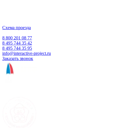
ООО "Интерактивная проекция"
ИНН 5018156199
Москва, Наукоград Королев, ул. Калинина, д. 6 Б
Деловой центр «Сигма»
Схема проезда
Время работы:
Пн-Пт 10:00 — 18:00
Сб-Вс Выходной
8 800 201 08 77
8 495 744 35 42
8 495 744 35 95
info@interactive-project.ru
Заказать звонок