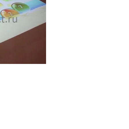
 развлечения Ваших детей. Подробнее о интерактивной комнате 