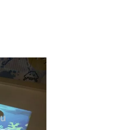
ger King г.Иваново
и играми для ресторана Burger
ово установлен нашей компанией. Интерактивные игры для ресто
е программы в интерактивных играх для ваших детей в новом р