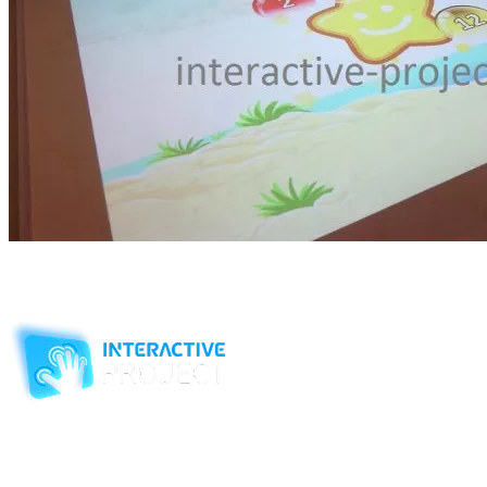
Игровая комната в Бургер Кинг — это зона активного отдыха и
вы можете узнать у наших менеджеров.
Компания-производитель
интерактивного оборудования
и программного обеспечения
для образовательных учреждений
с 2007 года