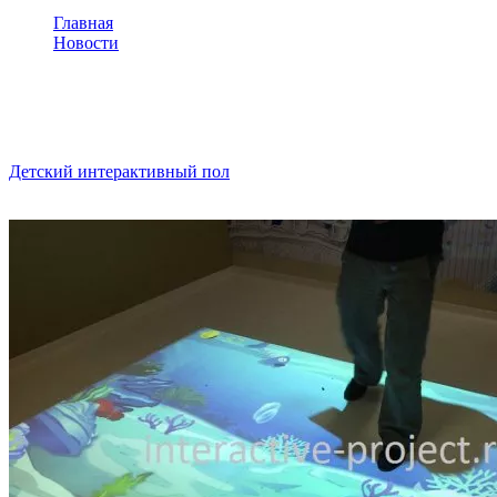
Главная
Новости
Интерактивный пол с детскими играми для ресторана Bur
Интерактивный пол с детским
Детский интерактивный пол
для ресторана Burger King в Иван
не бывает скучно. Развивающие, обучающие и просто подвижны