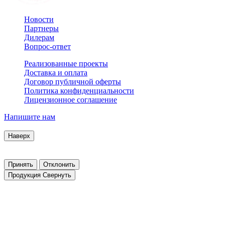
Новости
Партнеры
Дилерам
Вопрос-ответ
Реализованные проекты
Доставка и оплата
Договор публичной оферты
Политика конфиденциальности
Лицензионное соглашение
Напишите нам
© 2007–2026 Interactive Project все права защищены
Наверх
Продолжая пользоваться сайтом, Вы соглашаетесь на обработку
Заблокировать использование cookies сайтом можно в настройк
Принять
Отклонить
Продукция
Свернуть