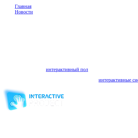
Главная
Новости
Интерактивный пол в Августе поставлен в Санкт-Петерб
Интерактивный пол в Августе
Казахстан и Краснодар
Интерактивные системы, изготовленные в нашей компании от
Также впервые наш
интерактивный пол
был установлен в Каза
Приобрести индивидуальные и стандартные
интерактивные си
Компания-производитель
интерактивного оборудования
и программного обеспечения
для образовательных учреждений
с 2007 года
ООО "Интерактивная проекция"