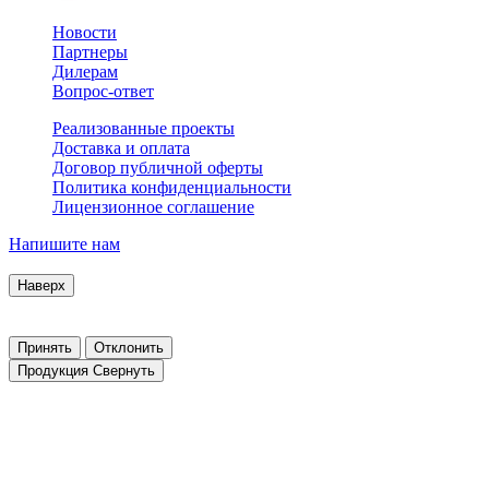
Новости
Партнеры
Дилерам
Вопрос-ответ
Реализованные проекты
Доставка и оплата
Договор публичной оферты
Политика конфиденциальности
Лицензионное соглашение
Напишите нам
© 2007–2026 Interactive Project все права защищены
Наверх
Продолжая пользоваться сайтом, Вы соглашаетесь на обработку
Заблокировать использование cookies сайтом можно в настройк
Принять
Отклонить
Продукция
Свернуть