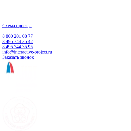
ИНН 5018156199
Москва, Наукоград Королев, ул. Калинина, д. 6 Б
Деловой центр «Сигма»
Схема проезда
Время работы:
Пн-Пт 10:00 — 18:00
Сб-Вс Выходной
8 800 201 08 77
8 495 744 35 42
8 495 744 35 95
info@interactive-project.ru
Заказать звонок