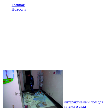
Главная
Новости
Интерактивный пол для детского сада
Интерактивный пол для
детского сада
Активное развитие системы дошкольного образования
подразумевает вхождение в образовательную деятельность
интерактивных технологий. Их применение актуализируется
на государственном уровне и отражено в нормативных
документах.
В образовательный
процесс малышей
прочно входят
компьютеры,
интерактивные доски,
интерактивные
песочницы,
интерактивный пол для
детского сада
. Данное