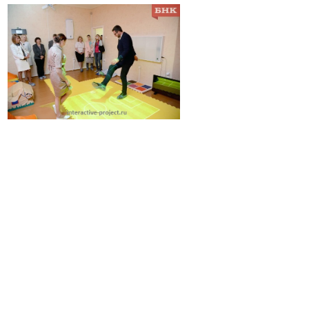
Оборудование
представляет собой
проектор, подключенный
к компьютеру и
проекционный экран.
Проектор, встроенный в
потолок, переносит
видео и анимацию на
пол, чуткие
инфракрасные лучи
реагируют на движения ребенка. Изображение на
интерактивном полу для детского сада, меняется в
соответствии с действиями детей. В программное
обеспечение входят развивающие и развлекательные
программы, буквы, цифры, пазлы и другой материал. Удобное
и легкое управление интерактивным полом для
дошкольников, позволяет менять изображения, звуковые
эффекты, скорость воспроизведения.
Плюсы интерактивного оборудования несомненны, поэтому
их применение в детских садах необходимо. Воспитатели
получают новый современный инструмент в развитии и
воспитании детей. Возможно, стоит оборудование и
недешево, но высокое качество подачи разнообразной
информации быстро оправдает затраты во время