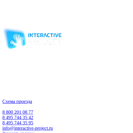
педагогического процесса. Использование мультимедийных
технологий повышает профессиональный уровень и самого
педагога, делает занятия интересными, яркими,
запоминающимися.
Компания-производитель
интерактивного оборудования
и программного обеспечения
для образовательных учреждений
с 2007 года
ООО "Интерактивная проекция"
ИНН 5018156199
Москва, Наукоград Королев, ул. Калинина, д. 6 Б
Деловой центр «Сигма»
Схема проезда
Время работы:
Пн-Пт 10:00 — 18:00
Сб-Вс Выходной
8 800 201 08 77
8 495 744 35 42
8 495 744 35 95
info@interactive-project.ru