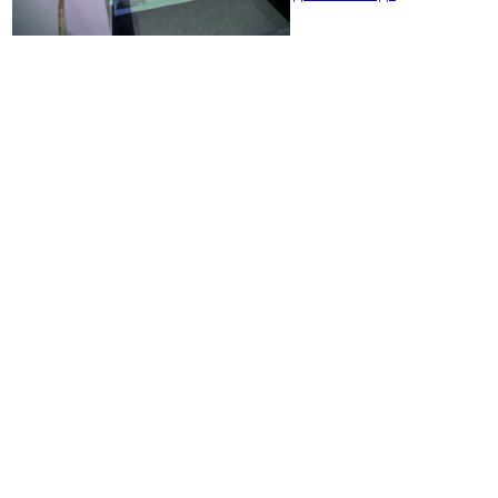
оборудование помогает
решать задачи речевого,
познавательного, эстетического развития. Современная
развивающая среда помогает привлечь внимание детей,
развивает логическое мышление, воображение. Обучение
становится ярким, увлекательным и проходит в игровой
форме. Новые знания усваиваются легко и непринужденно,
так как ребенок заинтересован, активен.
Преимущества использования
интерактивного оборудования
Оснащение детских садов мультимедийным оборудованием не
только привлекает внимание детей, но и расширяет
возможности педагогов в проведении развивающих занятий.
Интерактивная панель, стол, песочница,интерактивный пол
для дошкольников имеют следующий ряд преимуществ перед
традиционными методами:
Мотивация к обучению существенно возрастает.
С помощью ИКТ знания передаются в красочной,
реалистичной форме, со звуковым сопровождением.
Оборудование максимально раскрывает умственные
способности детей.