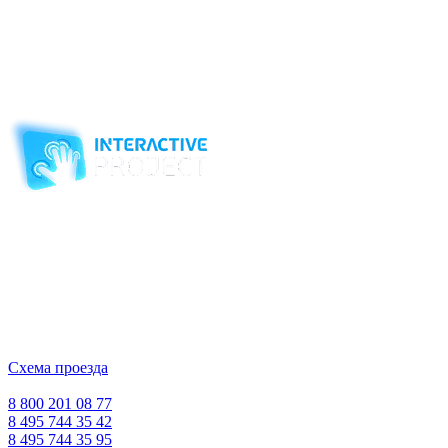
интреактивные эффекты.
Вы можете обратится к нам по эл почте или позвонить по тел
+7 (495) 507-62-27, 504-51-92
Компания-производитель
интерактивного оборудования
и программного обеспечения
для образовательных учреждений
с 2007 года
ООО "Интерактивная проекция"
ИНН 5018156199
Москва, Наукоград Королев, ул. Калинина, д. 6 Б
Деловой центр «Сигма»
Схема проезда
Время работы:
Пн-Пт 10:00 — 18:00
Сб-Вс Выходной
8 800 201 08 77
8 495 744 35 42
8 495 744 35 95