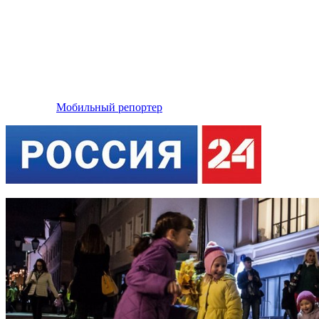
Интерактивные полы Interactive project установлены на
фестивале Круг Света в Москве. На улице Кузнецкий мост
между Большой Дмитровкой и Петровкой раместились семь
систем интерактивного пола, проецируемых прямо на
дорожное покрытие. Репортаж о Фестивале Света на
Кузнецком мосту, где были установлены различные
светящиеся инсталляции и на тротуаре показывающие
различные световые ожившие картины был показан каналом:
Россия 24
Мобильный репортер