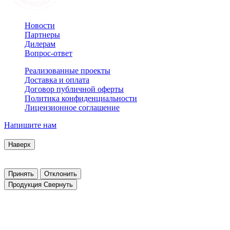
Новости
Партнеры
Дилерам
Вопрос-ответ
Реализованные проекты
Доставка и оплата
Договор публичной оферты
Политика конфиденциальности
Лицензионное соглашение
Напишите нам
© 2007–2026 Interactive Project все права защищены
Наверх
Продолжая пользоваться сайтом, Вы соглашаетесь на обработку
Заблокировать использование cookies сайтом можно в настройк
Принять
Отклонить
Продукция
Свернуть