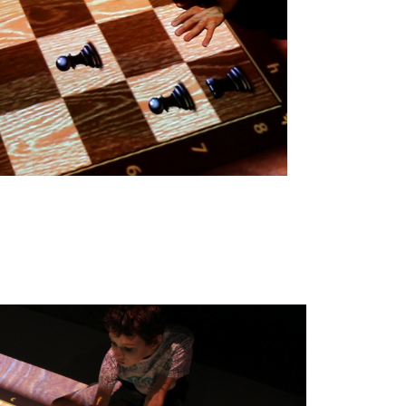
адрат. Цель игры дать представление детям о шахматной доске, 
ическое мышление, самостоятельность, терпение. Воспитывает у 
й расставлены шахматные фигуры. Первый ход за игроком с белым
хматную фигуру, которой он хочет пойти. Затем выбирает клетк
Действие игры заканчивается в случае победы той или иной кома