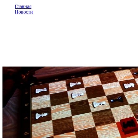
Главная
Новости
Интерактивные шахматы
Интерактивные шахматы
Современная подача популярной игры для развития логическо
шахматы.Теперь есть режим обучения игре, на поле появляются
и запомнить общий смысл игры.