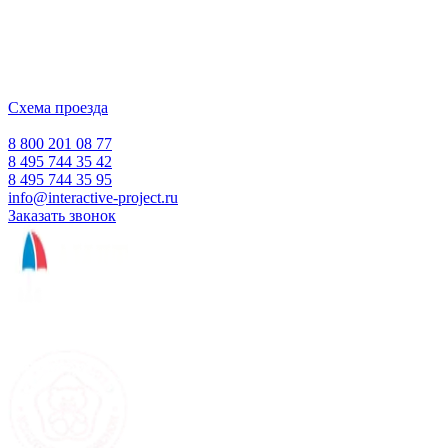
ООО "Интерактивная проекция"
ИНН 5018156199
Москва, Наукоград Королев, ул. Калинина, д. 6 Б
Деловой центр «Сигма»
Схема проезда
Время работы:
Пн-Пт 10:00 — 18:00
Сб-Вс Выходной
8 800 201 08 77
8 495 744 35 42
8 495 744 35 95
info@interactive-project.ru
Заказать звонок