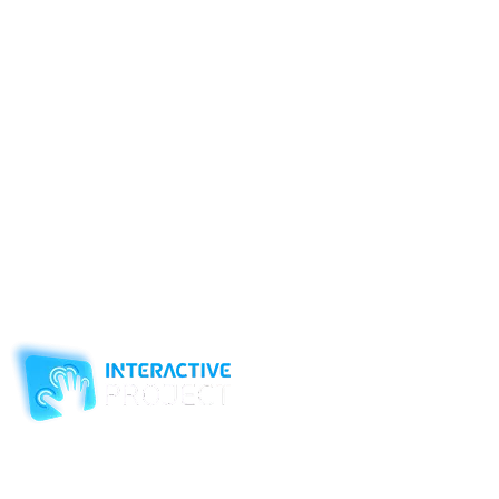
На интерактивных шахматах можно играть партии, либо прохо
Как ходит ладья
Ладья - ценная (тяжелая) фигура на шахматной доске, она оцен
Как ладья бьет
Если бы был ход черных, то черная ладья побила бы белую. Н
Интерактивные уроки шахмат — самый быстрый и легкий способ
начиная с дошкольного.
Для игры в интерактивные шахматы и множество других раз
развивающих и развлекательных центров.
Компания-производитель
интерактивного оборудования
и программного обеспечения
для образовательных учреждений
с 2007 года