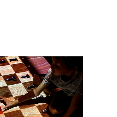
го мышления разных возрастных категорий детей. Все любят ша
 шесть полей, каждое шахматное поле показывает как ходит одна