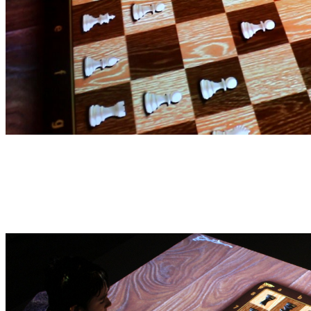
В игре используются мягкие геометрические фигуры, круг и кв
умение ориентироваться в пространстве, память, внимание, лог
В центре проекции располагается шахматная доска, на которо
мягких геометрических фигур круга или квадрата выбирает ша
нельзя сделать по правилам игры, то действие не происходит. 