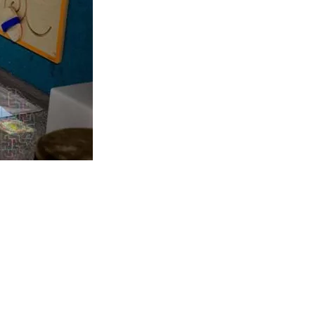
действия со сверстниками и взрослыми; понимание
тия речи, расширения словаря, развития фразовой речи,
дчерка, правописания, быстрого усвоения правил русского