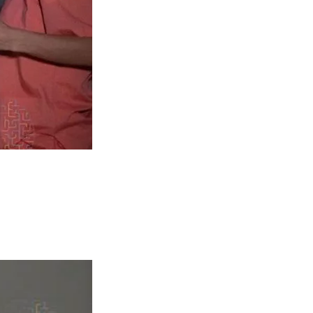
ционных занятий.
 — новаторами, энтузиастами мы разрабатываем специальное
зьям, в коррекционный НейроЛогопедический центр «Выше