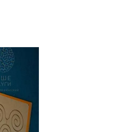
ия, отлично подходит для работы в диаде, мини группе
лекта, конкурентоспособности, стрессоустойчивости,
внимание, восприятие, память, научиться действовать
образным и очень полезным. Все игры направлены не только
ора, мышления, логики, пространственных представлений.