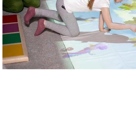
Для детей с аутичными чертами РАС и нарушениями эмоциона
инструкции, развитие мышления и координации глаз-рука; Для 
фонематического слуха, слухового восприятия и анализа.
Для школьников и подростков с проблемами школьной неуспешн
языка в игре.
Для детей с ДЦП, последствиями ЧМТ — для развития крупной 
Выбор интерактивного оборудования для коррек