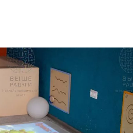
оборудование для развития навыков коммуникации и взаимодейств
ом оборудовании направлены на развитие эмоционального интел
через движение и игру развить высшие психические функции — 
делать обучающий и развивающий процесс увлекательным, разно
й, обучение грамоте — чтению и письму, но и развитию кругоз