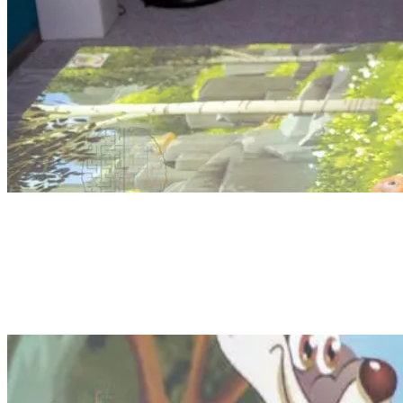
К нам часто обращаются за консультацией: какое выбрать инте
Мы являемся экспертами в производстве высокотехнологичного
программное обеспечение для работы с детьми разного уровня р
За экспертизой в применении интерактивного оборудования 
радуги». В центре давно и успешно используют в своих прогр