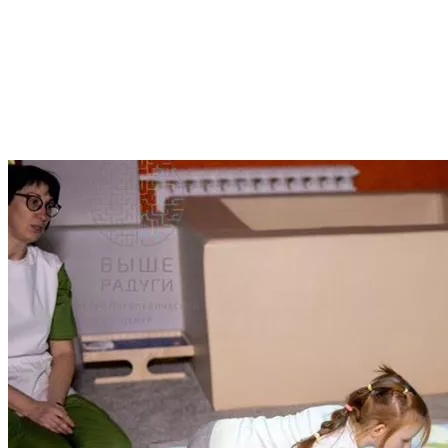
Интерактивные столы, панели, пол, стена и скалодром — это 
и большой группе. Все Интерактивные игры, работающие на эт
помогают нормотипичным детям и малышам с «особенностями» 
сообща, в команде. А соревновательные компонент помогает с
на развитие умений и навыков — математических представлени
Интерактивные коррекционные занятия с детьми