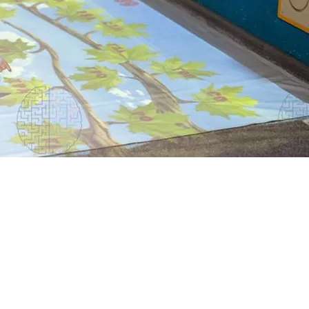
льно-волевой сферы — развитие навыков коммуникации, взаимо
детей с нарушениями речи ЗПРР, алалии — для «запуска» и разви
ости, дисграфии, дислексии, Дискалькулии — для коррекции по
и мелкой моторики, праксиса, координации глаз-рука, баланса.
ционных занятий