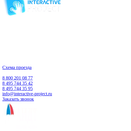
Компания-производитель
интерактивного оборудования
и программного обеспечения
для образовательных учреждений
с 2007 года
ООО "Интерактивная проекция"
ИНН 5018156199
Москва, Наукоград Королев, ул. Калинина, д. 6 Б
Деловой центр «Сигма»
Схема проезда
Время работы:
Пн-Пт 10:00 — 18:00
Сб-Вс Выходной
8 800 201 08 77
8 495 744 35 42
8 495 744 35 95
info@interactive-project.ru
Заказать звонок