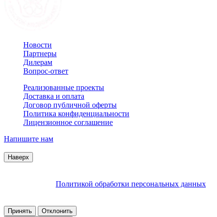
Новости
Партнеры
Дилерам
Вопрос-ответ
Реализованные проекты
Доставка и оплата
Договор публичной оферты
Политика конфиденциальности
Лицензионное соглашение
Напишите нам
© 2007–2026 Interactive Project все права защищены
Наверх
Продолжая пользоваться сайтом, Вы соглашаетесь на
обработку файлов cookie и других пользовательских данных в
соответствии с
Политикой обработки персональных данных
.
Заблокировать использование cookies сайтом можно в
настройках браузера.
Принять
Отклонить