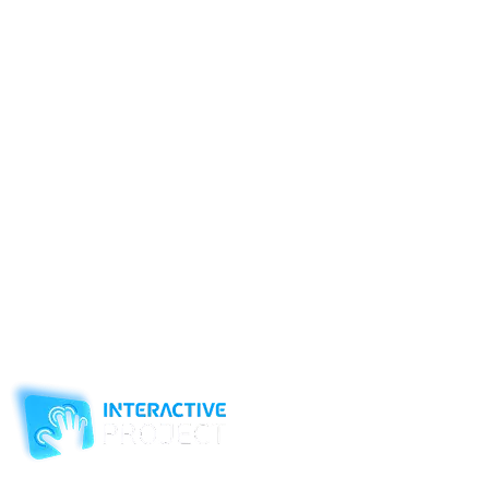
образованным и проводить свободное время с пользой не
только для души и тела, но и для мозга. Именно поэтому
необходимо идти в ногу со временем и скорее приобретать
умную книгу.
Интерактивные технологии позволили создать приложение, с
помощью которого у людей появилась удивительная
возможность одновременно задействовать несколько
вариантов восприятия: зрение, слух и прикосновения. Одно
лишь касание заставит книгу «заговорить» в ваших руках.
Это приложение может воспроизводиться на смартфонах и
планшетах. Но принцип действия на любых носителях
информации одинаков – только лишь прикосновение
раскрывает все возможности.
Подобные устройства все чаще стали применяться в музеях,
на различных выставках и в торговых павильонах. Но самой
главной остается сфера развлечений и полезного
времяпрепровождения.
Компания-производитель
интерактивного оборудования