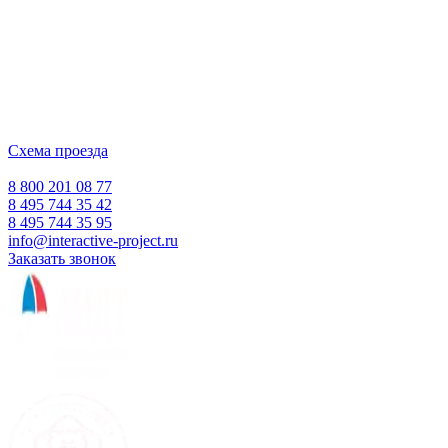
и программного обеспечения
для образовательных учреждений
с 2007 года
ООО "Интерактивная проекция"
ИНН 5018156199
Москва, Наукоград Королев, ул. Калинина, д. 6 Б
Деловой центр «Сигма»
Схема проезда
Время работы:
Пн-Пт 10:00 — 18:00
Сб-Вс Выходной
8 800 201 08 77
8 495 744 35 42
8 495 744 35 95
info@interactive-project.ru
Заказать звонок