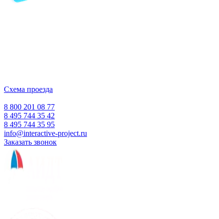
Компания-производитель
интерактивного оборудования
и программного обеспечения
для образовательных учреждений
с 2007 года
ООО "Интерактивная проекция"
ИНН 5018156199
Москва, Наукоград Королев, ул. Калинина, д. 6 Б
Деловой центр «Сигма»
Схема проезда
Время работы:
Пн-Пт 10:00 — 18:00
Сб-Вс Выходной
8 800 201 08 77
8 495 744 35 42
8 495 744 35 95
info@interactive-project.ru
Заказать звонок