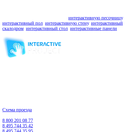
проблематикой: задержкой развития, расстройствами
аутичного спектра и эмоционально-волевой сферы,
с проблемами внимания и самоконтроля. Для таких занятий
применяют наше оборудование:
интерактивную песочницу
,
интерактивный пол
,
интерактивную стену
,
интерактивный
скалодром
,
интерактивный стол
,
интерактивные панели
.
Компания-производитель
интерактивного оборудования
и программного обеспечения
для образовательных учреждений
с 2007 года
ООО "Интерактивная проекция"
ИНН 5018156199
Москва, Наукоград Королев, ул. Калинина, д. 6 Б
Деловой центр «Сигма»
Схема проезда
Время работы:
Пн-Пт 10:00 — 18:00
Сб-Вс Выходной
8 800 201 08 77
8 495 744 35 42
8 495 744 35 95