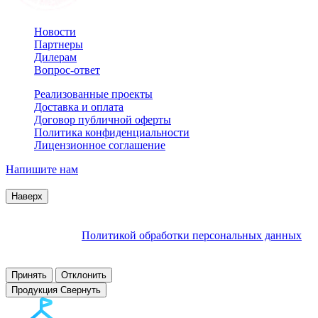
Новости
Партнеры
Дилерам
Вопрос-ответ
Реализованные проекты
Доставка и оплата
Договор публичной оферты
Политика конфиденциальности
Лицензионное соглашение
Напишите нам
© 2007–2026 Interactive Project все права защищены
Наверх
Продолжая пользоваться сайтом, Вы соглашаетесь на
обработку файлов cookie и других пользовательских данных в
соответствии с
Политикой обработки персональных данных
.
Заблокировать использование cookies сайтом можно в
настройках браузера.
Принять
Отклонить
Продукция
Свернуть