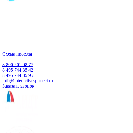
Компания-производитель
интерактивного оборудования
и программного обеспечения
для образовательных учреждений
с 2007 года
ООО "Интерактивная проекция"
ИНН 5018156199
Москва, Наукоград Королев, ул. Калинина, д. 6 Б
Деловой центр «Сигма»
Схема проезда
Время работы:
Пн-Пт 10:00 — 18:00
Сб-Вс Выходной
8 800 201 08 77
8 495 744 35 42
8 495 744 35 95
info@interactive-project.ru
Заказать звонок