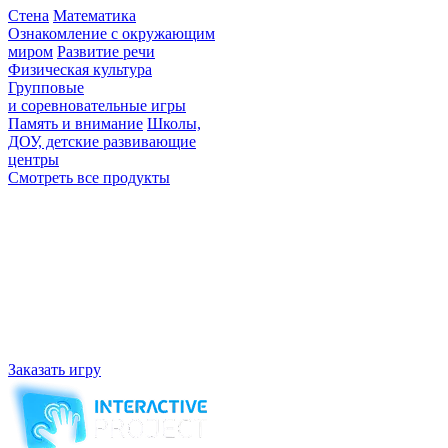
Стена
Математика
Ознакомление с окружающим
миром
Развитие речи
Физическая культура
Групповые
и соревновательные игры
Память и внимание
Школы,
ДОУ, детские развивающие
центры
Смотреть все продукты
Не нашли игру по вкусу? Мы напишем
для вас уникальную!
Наша компания является разработчиком и производителем
интерактивного оборудования и программного обеспечения,
развивающих игр для образовательных учреждений.
Работаем с 2007 года, в Московской области, Наукоград
Королев.
Заказать игру