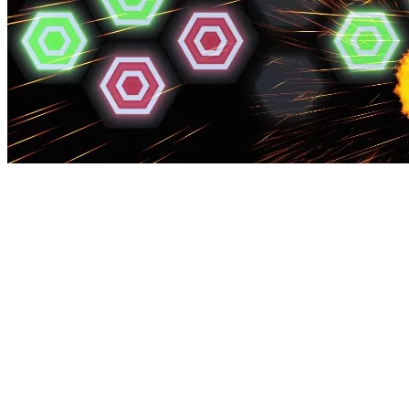
Цель игры: попадать в точки.
Соревновательный и одиночный режимы. Можно играть
командами в две колонны. В игре ведётся подсчёт очков. Игра
на время.
Не нашли игру по вкусу? Мы напишем
для вас уникальную!
Наша компания является разработчиком и производителем
интерактивного оборудования и программного обеспечения,
развивающих игр для образовательных учреждений.
Работаем с 2007 года, в Московской области, Наукоград