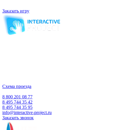
Королев.
Заказать игру
Компания-производитель
интерактивного оборудования
и программного обеспечения
для образовательных учреждений
с 2007 года
ООО "Интерактивная проекция"
ИНН 5018156199
Москва, Наукоград Королев, ул. Калинина, д. 6 Б
Деловой центр «Сигма»
Схема проезда
Время работы:
Пн-Пт 10:00 — 18:00
Сб-Вс Выходной
8 800 201 08 77
8 495 744 35 42
8 495 744 35 95
info@interactive-project.ru
Заказать звонок