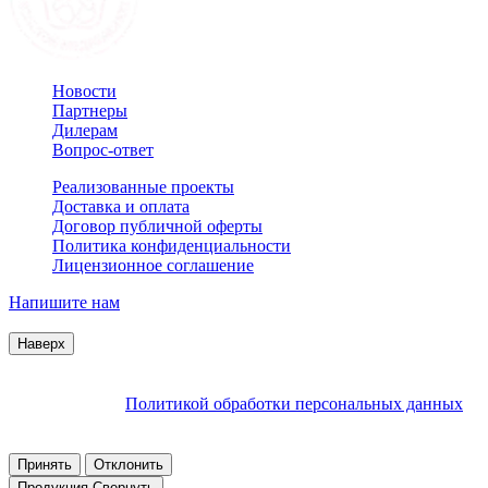
Новости
Партнеры
Дилерам
Вопрос-ответ
Реализованные проекты
Доставка и оплата
Договор публичной оферты
Политика конфиденциальности
Лицензионное соглашение
Напишите нам
© 2007–2026 Interactive Project все права защищены
Наверх
Продолжая пользоваться сайтом, Вы соглашаетесь на
обработку файлов cookie и других пользовательских данных в
соответствии с
Политикой обработки персональных данных
.
Заблокировать использование cookies сайтом можно в
настройках браузера.
Принять
Отклонить
Продукция
Свернуть