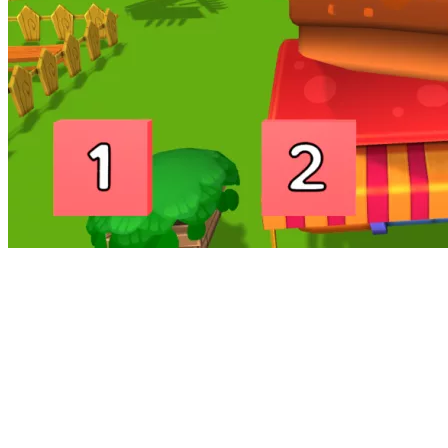
Рекомендуемая возрастная категория
: 5-7 лет
Действие игры:
Участники игры путешествуют по городу,
где вместо вывесок на магазинах - огромные товары. При
приближении к магазину, на крыше появляется предмет, над
ним загорается и озвучивается слово. Задача участников:
определить количество слогов в слове и выбрать правильный
ответ в нижней части экрана.
Цель:
формировать у детей умение определять