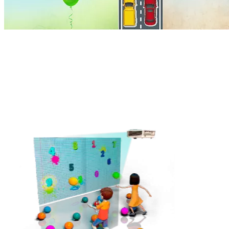
Игра-соревнование на скорость бросков. Кто быстрее лопнет
все шарики со своей стороны, приведет машину к финишу
первым.
В игре могут принимать участие два участника или две
команды.
Подходящие товары