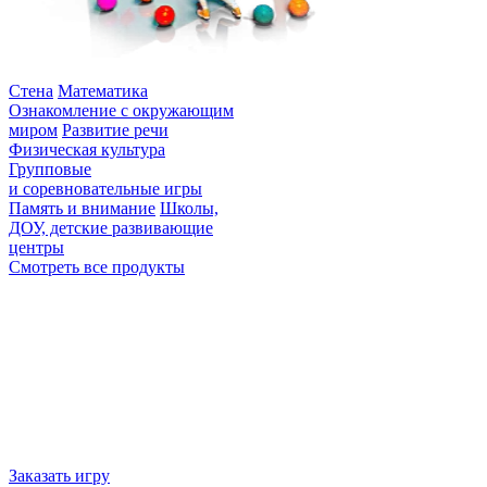
Интерактивная стена Кидалки
Стена
Математика
Ознакомление с окружающим
миром
Развитие речи
Физическая культура
Групповые
и соревновательные игры
Память и внимание
Школы,
ДОУ, детские развивающие
центры
Смотреть все продукты
Не нашли игру по вкусу? Мы напишем
для вас уникальную!
Наша компания является разработчиком и производителем
интерактивного оборудования и программного обеспечения,
развивающих игр для образовательных учреждений.
Работаем с 2007 года, в Московской области, Наукоград
Королев.
Заказать игру