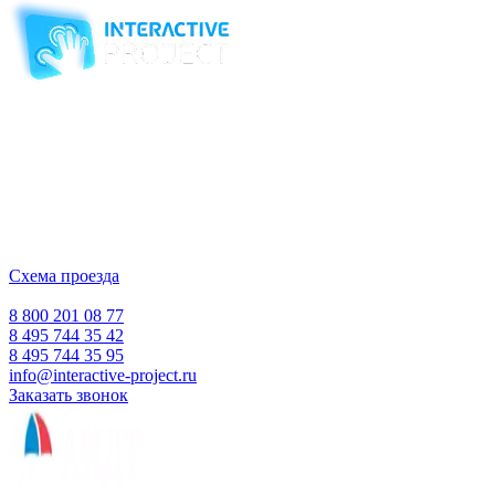
Компания-производитель
интерактивного оборудования
и программного обеспечения
для образовательных учреждений
с 2007 года
ООО "Интерактивная проекция"
ИНН 5018156199
Москва, Наукоград Королев, ул. Калинина, д. 6 Б
Деловой центр «Сигма»
Схема проезда
Время работы:
Пн-Пт 10:00 — 18:00
Сб-Вс Выходной
8 800 201 08 77
8 495 744 35 42
8 495 744 35 95
info@interactive-project.ru
Заказать звонок