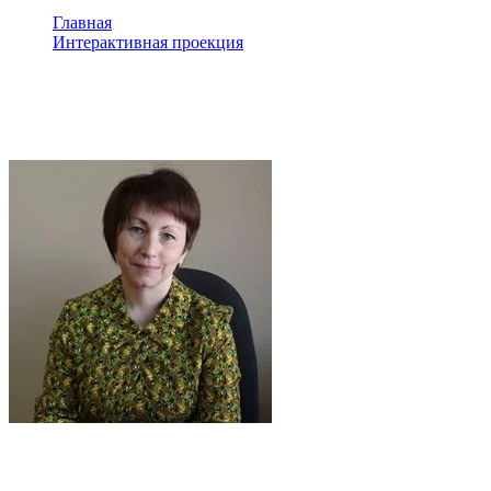
Главная
Интерактивная проекция
Канева Раиля Раисовна
Канева Раиля Раисовна
Канева Раиля Раисовна — заведующая Детской библиотекой и
педагог дополнительного образования туристско —