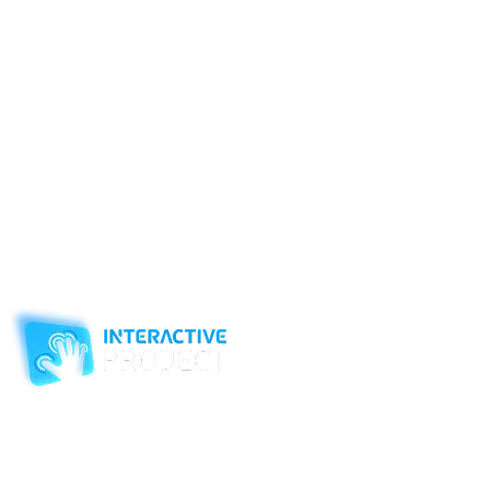
краеведческой направленности в детском саду. Живет и
работает в городе Печора Республики Коми. Окончила
МФЮА Москва, прошла профессиональную переподготовку:
Теория и методика дополнительного образования: туристско
— краеведческой направленности.
Увлекательно и интересно организовывает, и проводит
массовые мероприятия для детей, детей с ОВЗ, подростков, и
взрослых используя различные методы ИКТ и формы работы.
Участвует в разработке грантовых конкурсов для НКО.
Детская библиотека выиграла Грант Главы Республики Коми
в области библиотечного дела на создание «Мультстудии
«Цветик-семицветик», создание игровой комнаты «Комната
чудес».
Компания-производитель
интерактивного оборудования
и программного обеспечения
для образовательных учреждений
с 2007 года
ООО "Интерактивная проекция"