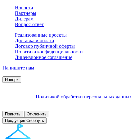
Новости
Партнеры
Дилерам
Вопрос-ответ
Реализованные проекты
Доставка и оплата
Договор публичной оферты
Политика конфиденциальности
Лицензионное соглашение
Напишите нам
© 2007–2026 Interactive Project все права защищены
Наверх
Продолжая пользоваться сайтом, Вы соглашаетесь на
обработку файлов cookie и других пользовательских данных в
соответствии с
Политикой обработки персональных данных
.
Заблокировать использование cookies сайтом можно в
настройках браузера.
Принять
Отклонить
Продукция
Свернуть